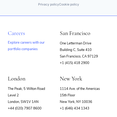
Privacy policy
Cookie policy
Careers
San Francisco
Explore careers with our
One Letterman Drive
portfolio companies
Building C, Suite 410
(opens
San Francisco, CA 97129
in
+1 (415) 418 2900
new
window)
London
New York
The Peak, 5 Wilton Road
1114 Ave. of the Americas
Level 2
15th Floor
London, SW1V 1AN
New York, NY 10036
+44 (020) 7907 8600
+1 (646) 434 1343