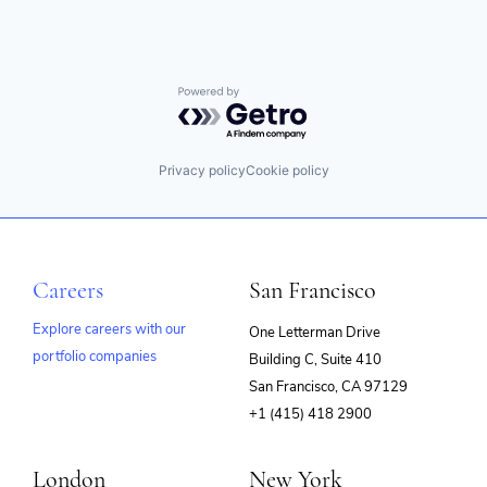
Powered by Getro.com
Privacy policy
Cookie policy
Careers
San Francisco
Explore careers with our
One Letterman Drive
portfolio companies
Building C, Suite 410
(opens
San Francisco, CA 97129
in
+1 (415) 418 2900
new
window)
London
New York