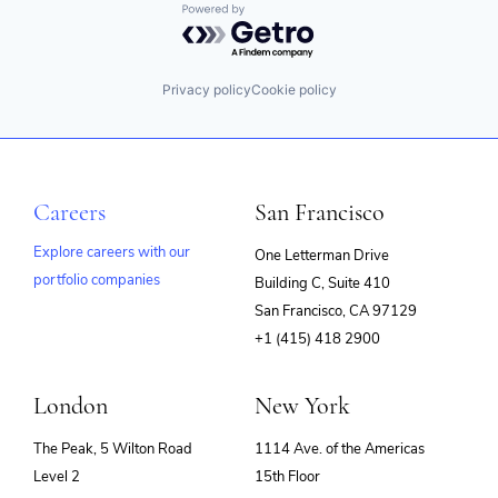
Powered by Getro.com
Privacy policy
Cookie policy
Careers
San Francisco
Explore careers with our
One Letterman Drive
portfolio companies
Building C, Suite 410
(opens
San Francisco, CA 97129
in
+1 (415) 418 2900
new
window)
London
New York
The Peak, 5 Wilton Road
1114 Ave. of the Americas
Level 2
15th Floor