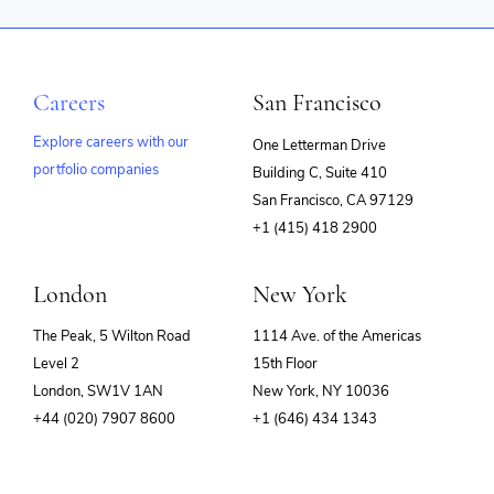
Careers
San Francisco
Explore careers with our
One Letterman Drive
portfolio companies
Building C, Suite 410
(opens
San Francisco, CA 97129
in
+1 (415) 418 2900
new
window)
London
New York
The Peak, 5 Wilton Road
1114 Ave. of the Americas
Level 2
15th Floor
London, SW1V 1AN
New York, NY 10036
+44 (020) 7907 8600
+1 (646) 434 1343