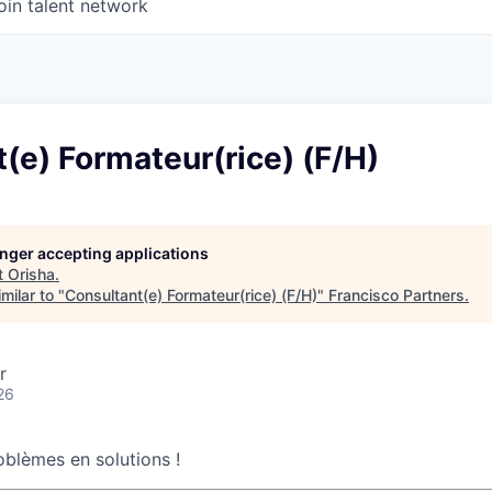
oin talent network
(e) Formateur(rice) (F/H)
longer accepting applications
t
Orisha
.
milar to "
Consultant(e) Formateur(rice) (F/H)
"
Francisco Partners
.
r
26
oblèmes en solutions !