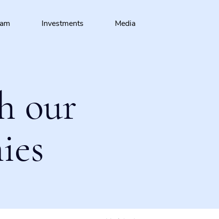
eam
Investments
Media
h our
ies