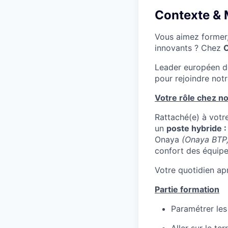
Contexte & 
Vous aimez former,
innovants ? Chez
O
Leader européen de
pour rejoindre not
Votre rôle chez no
Rattaché(e) à votr
un
poste hybride 
Onaya
(Onaya BTP,
confort des équipes
Votre quotidien apr
Partie formation
Paramétrer les 
Aller sur le te