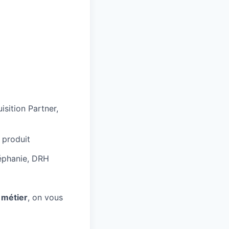
sition Partner,
 produit
téphanie, DRH
 métier
, on vous