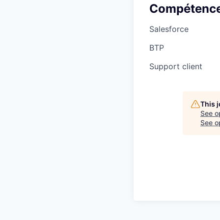
Compétenc
Salesforce
BTP
Support client
This 
See o
See op