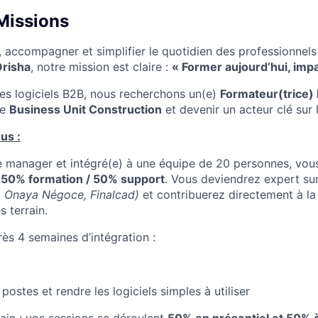
Missions
 accompagner et simplifier le quotidien des professionnels
risha
, notre mission est claire :
« Former aujourd’hui, imp
s logiciels B2B, nous recherchons un(e)
Formateur(trice) 
re
Business Unit Construction
et devenir un acteur clé sur l
us :
e manager et intégré(e) à une équipe de 20 personnes, vou
: 50% formation / 50% support
. Vous deviendrez expert sur
 Onaya Négoce, Finalcad)
et contribuerez directement à l
 terrain.
ès 4 semaines d’intégration :
postes et rendre les logiciels simples à utiliser
rrain : vos sessions se déroulent
50% en présentiel et 50% 