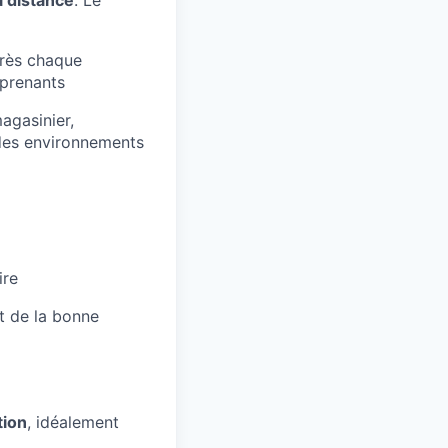
près chaque
pprenants
agasinier,
s des environnements
ire
et de la bonne
tion
, idéalement