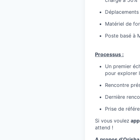
Déplacements :
Matériel de for
Poste basé à 
Processus :
Un premier éch
pour explorer 
Rencontre prés
Dernière renco
Prise de référ
Si vous voulez
app
attend !
A propos d’Orisha