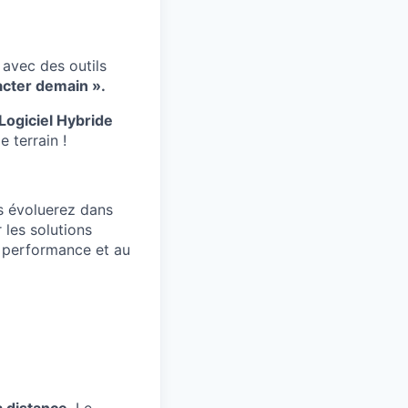
 avec des outils
acter demain ».
Logiciel Hybride
e terrain !
s évoluerez dans
 les solutions
a performance et au
à distance
. Le