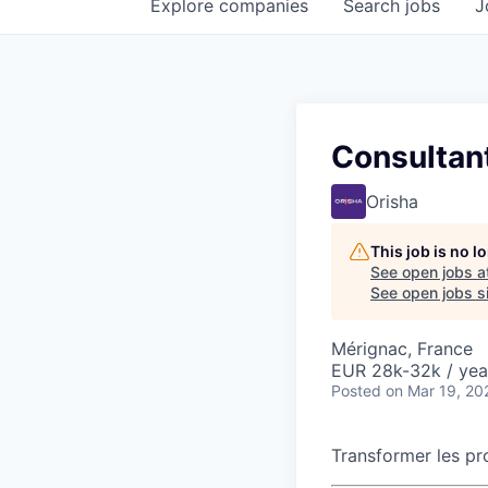
Explore
companies
Search
jobs
J
Consultant
Orisha
This job is no 
See open jobs a
See open jobs si
Mérignac, France
EUR 28k-32k / yea
Posted
on Mar 19, 20
Transformer les pr