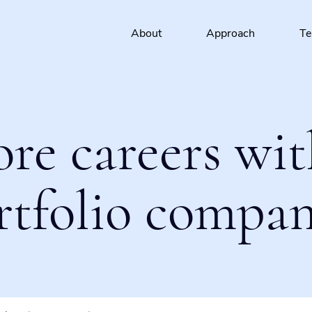
About
Approach
T
ore careers wit
rtfolio compan