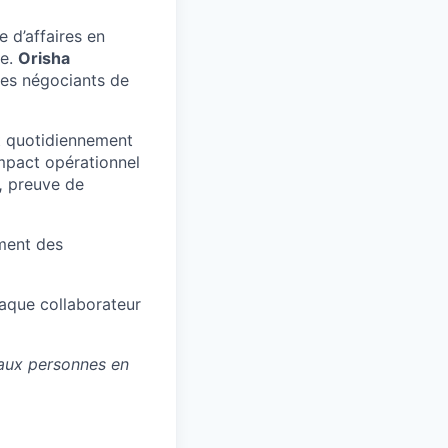
 d’affaires en
pe.
Orisha
 les négociants de
nt quotidiennement
pact opérationnel
,
preuve de
ment des
que collaborateur
 aux personnes en