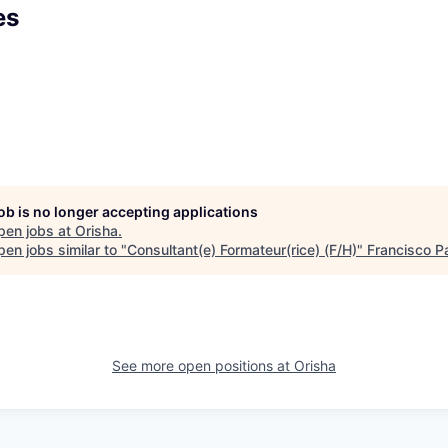
es
job is no longer accepting applications
pen jobs at
Orisha
.
en jobs similar to "
Consultant(e) Formateur(rice) (F/H)
"
Francisco P
See more open positions at
Orisha