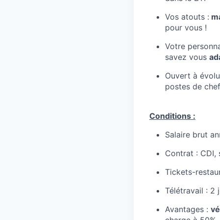
Vos atouts :
ma
pour vous !
Votre personna
savez vous
ad
Ouvert à évolu
postes de chef
Conditions :
Salaire brut an
Contrat : CDI,
Tickets-restau
Télétravail : 2
Avantages :
vé
charge à 50%