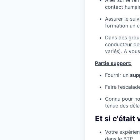
contact humai
Assurer le suiv
formation un 
Dans des group
conducteur de 
variés). A vous
Partie support:
Fournir un
supp
Faire l’escala
Connu pour not
tenue des déla
Et si c'était
Votre expérie
dans le BTP