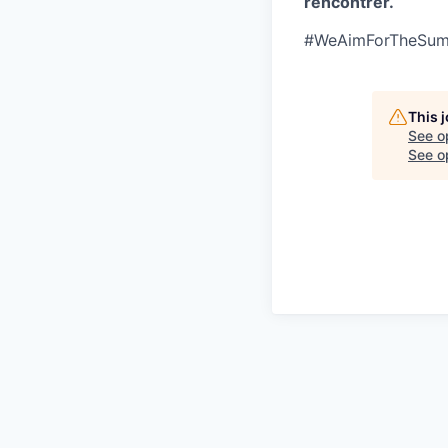
rencontrer.
#WeAimForTheSum
This 
See o
See op