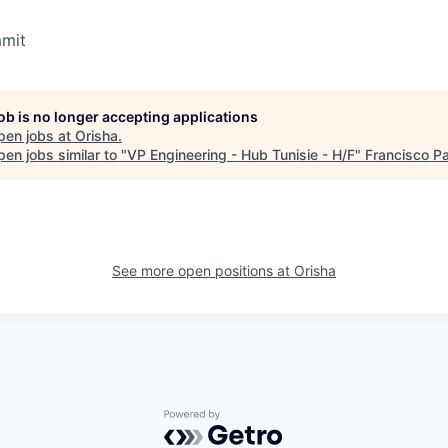
mit
job is no longer accepting applications
pen jobs at
Orisha
.
en jobs similar to "
VP Engineering - Hub Tunisie - H/F
"
Francisco Pa
See more open positions at
Orisha
Powered by Getro.com