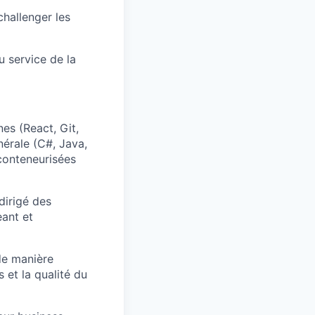
hallenger les
u service de la
es (React, Git,
nérale (C#, Java,
 conteneurisées
dirigé des
ant et
de manière
 et la qualité du