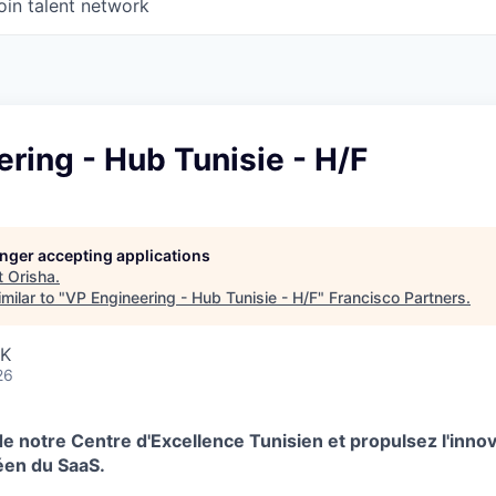
oin talent network
ring - Hub Tunisie - H/F
longer accepting applications
t
Orisha
.
milar to "
VP Engineering - Hub Tunisie - H/F
"
Francisco Partners
.
UK
26
e notre Centre d'Excellence Tunisien et propulsez l'inno
éen du SaaS.