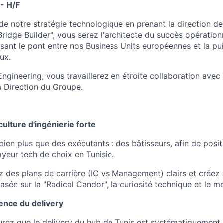
- H/F
de notre stratégie technologique en prenant la direction de
"Bridge Builder", vous serez l'architecte du succès opératio
aisant le pont entre nos Business Units européennes et la p
ux.
Engineering, vous travaillerez en étroite collaboration ave
a Direction du Groupe.
culture d'ingénierie forte
bien plus que des exécutants : des bâtisseurs, afin de posit
eur tech de choix en Tunisie.
z des plans de carrière (IC vs Management) clairs et créez 
sée sur la "Radical Candor", la curiosité technique et le m
lence du delivery
urez que le delivery du hub de Tunis est systématiquemen