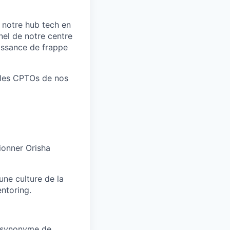
 notre hub tech en
nnel de notre centre
uissance de frappe
c les CPTOs de nos
ionner Orisha
une culture de la
entoring.
t synonyme de