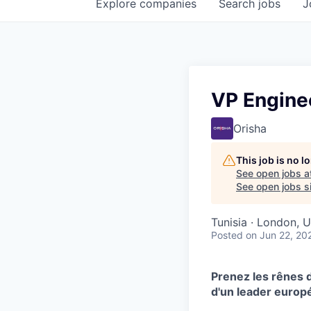
Explore
companies
Search
jobs
J
VP Enginee
Orisha
This job is no 
See open jobs a
See open jobs si
Tunisia · London, 
Posted
on Jun 22, 20
Prenez les rênes d
d'un leader europ