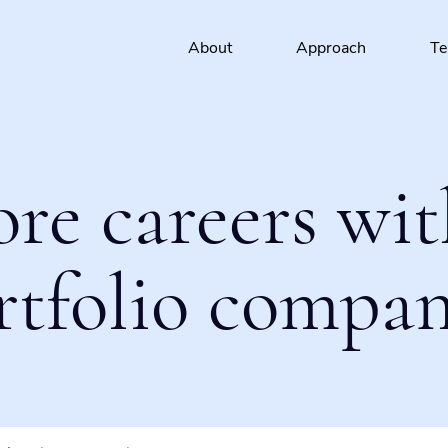
About
Approach
T
ore careers wit
rtfolio compan