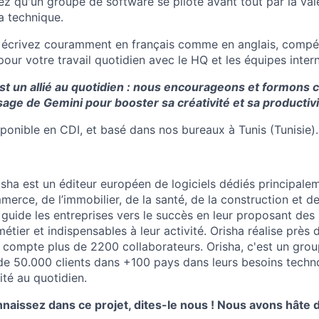
 qu'un groupe de software se pilote avant tout par la val
a technique.
t écrivez couramment en français comme en anglais, comp
our votre travail quotidien avec le HQ et les équipes intern
est un allié au quotidien : nous encourageons et formons
usage de Gemini pour booster sa créativité et sa productivi
ponible en CDI, et basé dans nos bureaux à Tunis (Tunisie).
sha est un éditeur européen de logiciels dédiés principale
erce, de l’immobilier, de la santé, de la construction et de
 guide les entreprises vers le succès en leur proposant des 
métier et indispensables à leur activité. Orisha réalise prè
et compte plus de 2200 collaborateurs. Orisha, c'est un gro
e 50.000 clients dans +100 pays dans leurs besoins techn
vité au quotidien.
naissez dans ce projet, dites-le nous ! Nous avons hâte 