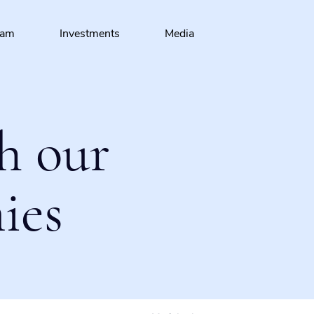
eam
Investments
Media
h our
ies