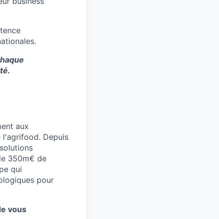
eur business
étence
ationales.
 chaque
té.
ment aux
 l'agrifood. Depuis
solutions
s de 350m€ de
upe qui
ologiques pour
de vous