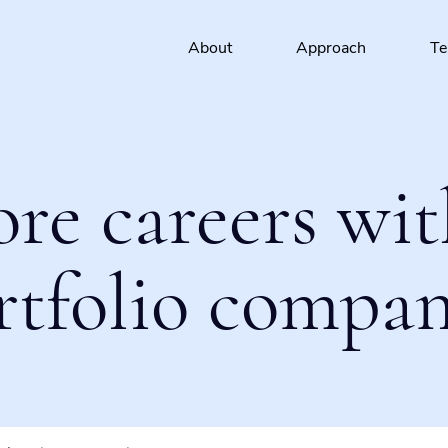
About
Approach
T
ore careers wit
rtfolio compan