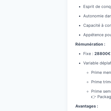
Esprit de conq
Autonomie dans
Capacité à con
Appétence pour
Rémunération :
Fixe :
28800€
Variable dépla
Prime mens
Prime trim
Prime semes
👉 Packag
Avantages :