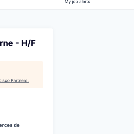
My
job
alerts
rne - H/F
cisco Partners
.
merces de