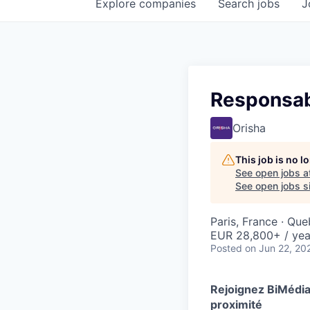
Explore
companies
Search
jobs
J
Responsabl
Orisha
This job is no 
See open jobs a
See open jobs si
Paris, France · Qu
EUR 28,800+ / yea
Posted
on Jun 22, 20
Rejoignez BiMédia
proximité