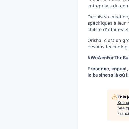
entreprises du comm
Depuis sa création,
spécifiques à leur 
chiffre d’affaires 
Orisha, c'est un g
besoins technologiq
#WeAimForTheSu
Présence, impact, 
le business là où il
This 
See o
See op
Franc