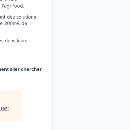
 l'agrifood.
ant des solutions
s de 300m€ de
s dans leurs
ment aller chercher
 H/F
"