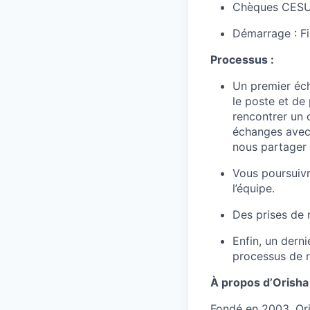
Chèques CES
Démarrage : F
Processus :
Un premier éch
le poste et de
rencontrer un 
échanges avec 
nous partager 
Vous poursuivr
l’équipe.
Des prises de 
Enfin, un derni
processus de 
À propos d’Orisha 
Fondé en 2003, Ori