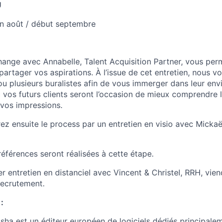
U
in août / début septembre
ange avec Annabelle, Talent Acquisition Partner, vous per
 partager vos aspirations. À l’issue de cet entretien, nous 
ou plusieurs buralistes afin de vous immerger dans leur en
vos futurs clients seront l’occasion de mieux comprendre leu
vos impressions.
ez ensuite le process par un entretien en visio avec Micka
références seront réalisées à cette étape.
er entretien en distanciel avec Vincent & Christel, RRH, vien
recrutement.
:
sha est un éditeur européen de logiciels dédiés principale