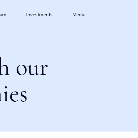
eam
Investments
Media
h our
ies