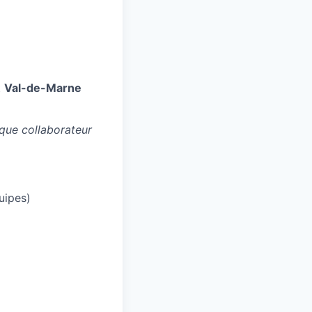
t
Val-de-Marne
aque collaborateur
uipes)