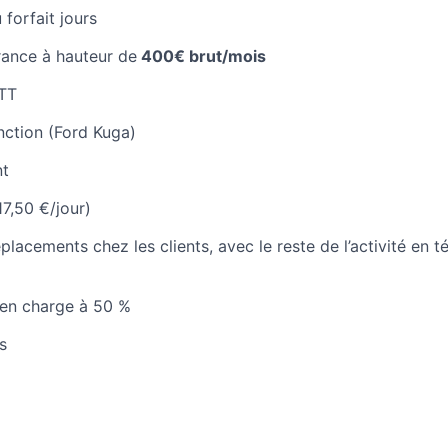
forfait jours
rance à hauteur de
400€ brut/mois
RTT
nction (Ford Kuga)
nt
17,50 €/jour)
éplacements chez les clients, avec le reste de l’activité en t
 en charge à 50 %
s