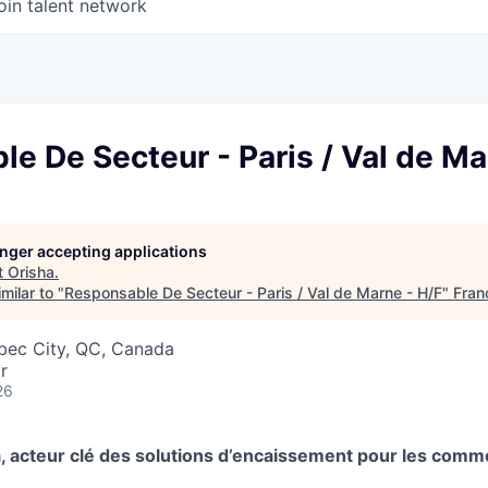
oin talent network
e De Secteur - Paris / Val de Ma
longer accepting applications
t
Orisha
.
milar to "
Responsable De Secteur - Paris / Val de Marne - H/F
"
Fran
ebec City, QC, Canada
r
26
, acteur clé des solutions d’encaissement pour les com