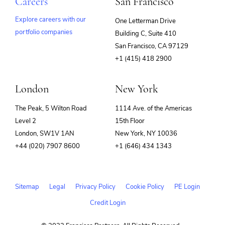
Careers
San Francisco
Explore careers with our
One Letterman Drive
portfolio companies
Building C, Suite 410
(opens
San Francisco, CA 97129
in
+1 (415) 418 2900
new
window)
London
New York
The Peak, 5 Wilton Road
1114 Ave. of the Americas
Level 2
15th Floor
London, SW1V 1AN
New York, NY 10036
+44 (020) 7907 8600
+1 (646) 434 1343
Sitemap
Legal
Privacy Policy
Cookie Policy
PE Login
Credit Login