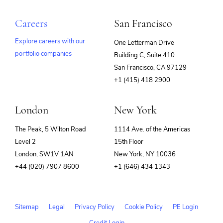
Careers
San Francisco
Explore careers with our
One Letterman Drive
portfolio companies
Building C, Suite 410
(opens
San Francisco, CA 97129
in
+1 (415) 418 2900
new
window)
London
New York
The Peak, 5 Wilton Road
1114 Ave. of the Americas
Level 2
15th Floor
London, SW1V 1AN
New York, NY 10036
+44 (020) 7907 8600
+1 (646) 434 1343
Sitemap
Legal
Privacy Policy
Cookie Policy
PE Login