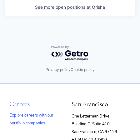
See more open positions at
Orisha
Powered by Getro.com
Privacy policy
Cookie policy
Careers
San Francisco
Explore careers with our
One Letterman Drive
portfolio companies
Building C, Suite 410
(opens
San Francisco, CA 97129
in
+1 (415) 418 2900