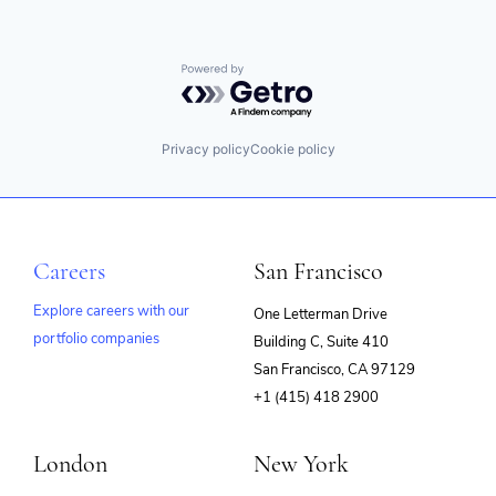
Powered by Getro.com
Privacy policy
Cookie policy
Careers
San Francisco
Explore careers with our
One Letterman Drive
portfolio companies
Building C, Suite 410
(opens
San Francisco, CA 97129
in
+1 (415) 418 2900
new
window)
London
New York