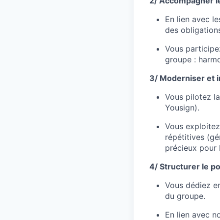
2/ Accompagner le 
En lien avec l
des obligation
Vous participez
groupe : harmo
3/ Moderniser et in
Vous pilotez la
Yousign).
Vous exploitez 
répétitives (g
précieux pour l
4/ Structurer le po
Vous dédiez en
du groupe.
En lien avec no