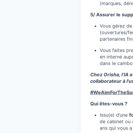
(marques, déno
5/ Assurer le supp
Vous gérez de 
(ouvertures/fe
partenaires fi
Vous faites pr
en interne aupr
dans le camboui
Chez Orisha, l’IA 
collaborateur à l'
#WeAimForTheSu
Qui êtes-vous ?
Issu(e) d’une
f
de cabinet ou 
ans qui vous a