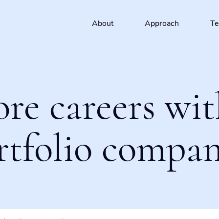
About
Approach
T
ore careers wit
rtfolio compan