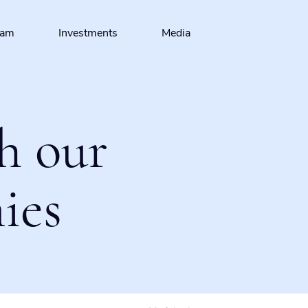
eam
Investments
Media
h our
ies