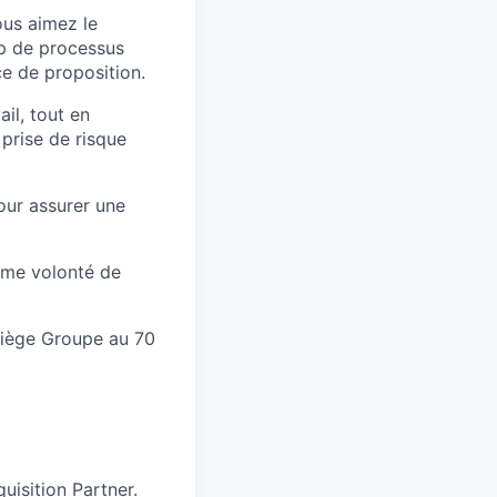
us aimez le
up de processus
ce de proposition.
il, tout en
prise de risque
our assurer une
rme volonté de
Siège Groupe au 70
uisition Partner.