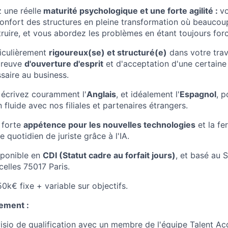
 une réelle
maturité psychologique et une forte agilité :
vo
nconfort des structures en pleine transformation où beauco
truire, et vous abordez les problèmes en étant toujours for
iculièrement
rigoureux(se) et structuré(e)
dans votre trava
preuve
d'ouverture d'esprit
et d'acceptation d'une certaine 
ssaire au business.
 écrivez couramment l'
Anglais
, et idéalement l'
Espagnol
, p
fluide avec nos filiales et partenaires étrangers.
 forte
appétence pour les nouvelles technologies
et la fe
e quotidien de juriste grâce à l'IA.
sponible en
CDI (Statut cadre au forfait jours)
, et basé au 
elles 75017 Paris.
0k€ fixe + variable sur objectifs.
ement :
visio de qualification avec un membre de l'équipe Talent Acq