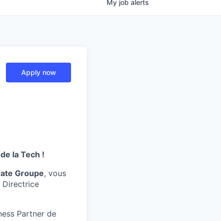
My
job
alerts
Apply now
 de la Tech !
rate Groupe
, vous
 Directrice
iness Partner de