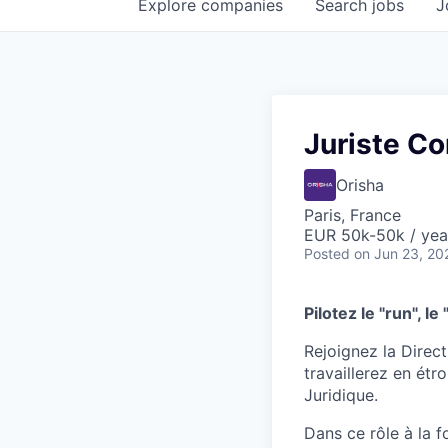
Explore
companies
Search
jobs
J
Juriste Co
Orisha
Paris, France
EUR 50k-50k / yea
Posted
on Jun 23, 20
Pilotez le "run", l
Rejoignez la Direc
travaillerez en étr
Juridique.
Dans ce rôle à la f