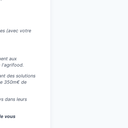
ces (avec votre
ment aux
 l'agrifood.
ant des solutions
s de 350m€ de
s dans leurs
de vous