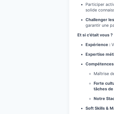
Participer act
solide connais
Challenger le
garantir une pa
Et si c'était vous ?
Expérience :
V
Expertise méti
Compétences 
Maîtrise d
Forte cul
tâches de
Notre Sta
Soft Skills & 