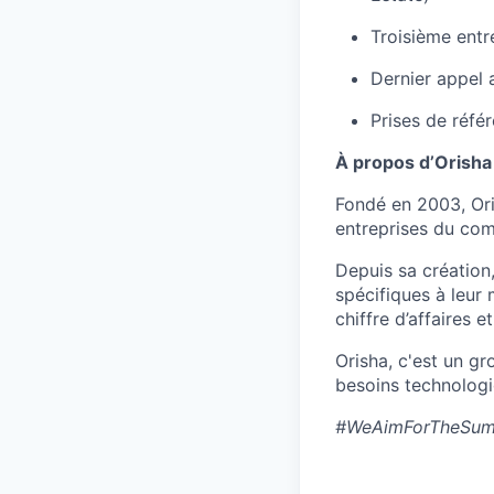
Troisième ent
Dernier appel a
Prises de réf
À propos d’Orisha 
Fondé en 2003, Ori
entreprises du comm
Depuis sa création,
spécifiques à leur 
chiffre d’affaires 
Orisha, c'est un g
besoins technologiq
#WeAimForTheSum