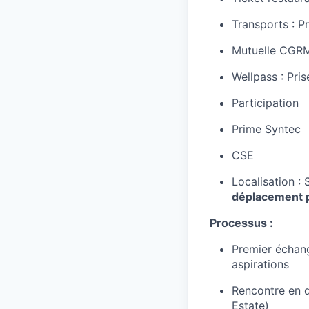
Transports : P
Mutuelle CGRM,
Wellpass : Pri
Participation
Prime Syntec
CSE
Localisation :
déplacement 
Processus :
Premier échang
aspirations
Rencontre en d
Estate)