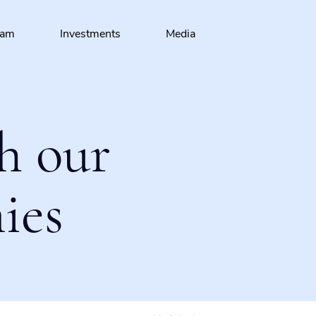
eam
Investments
Media
h our
ies