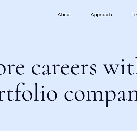
About
Approach
T
ore careers wit
rtfolio compan