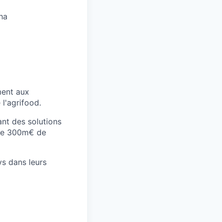
ha
ment aux
 l'agrifood.
ant des solutions
s de 300m€ de
s dans leurs