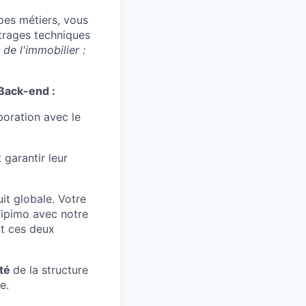
ipes métiers, vous
itrages techniques
 de l'immobilier :
Back-end :
boration avec le
 garantir leur
uit globale. Votre
Wipimo avec notre
nt ces deux
ité
de la structure
e.