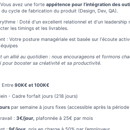
:
Vous avez une forte
appétence pour l’intégration des outi
 du cycle de fabrication du produit (Design, Dev, QA).
rythme : Doté d'un excellent relationnel et d'un leadership 
cter les timings et les livrables.
 : Votre posture managériale est basée sur l'écoute activ
 équipes
est un allié au quotidien : nous encourageons et formons ch
 pour booster sa créativité et sa productivité.
 Entre
90K€ et 100K€
in - Cadre forfait jours (218 jours)
jours
par semaine à jours fixes (accessible après la période 
ravail :
3€/jour,
plafonnée à 25€ par mois
nt :
9€/jour,
pris en charge à 50% par l’employeur