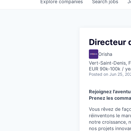
Explore
companies
Search
jobs
J
Directeur
Orisha
Vert-Saint-Denis, F
EUR 90k-100k / ye
Posted
on Jun 25, 20
Rejoignez l'aventu
Prenez les comman
Vous rêvez de faço
réinventons le mar
notre croissance,
nos projets innova