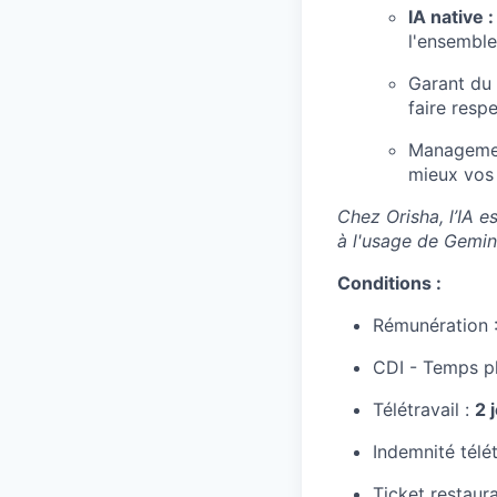
IA native 
l'ensemble
Garant du 
faire respe
Management
mieux vos
Chez Orisha, l’IA 
à l'usage de Gemini
Conditions :
Rémunération :
CDI - Temps ple
Télétravail :
2 
Indemnité télét
Ticket restaura