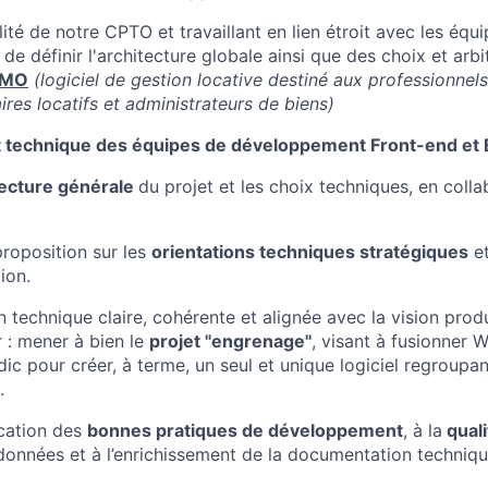
ité de notre CPTO et travaillant en lien étroit avec les équ
 de définir l'architecture globale ainsi que des choix et arb
IMO
(logiciel de gestion locative destiné aux professionnels
res locatifs et administrateurs de biens)
echnique des équipes de développement Front-end et 
itecture générale
du projet et les choix techniques, en colla
proposition sur les
orientations techniques stratégiques
et
ion.
n technique claire, cohérente et alignée avec la vision prod
r : mener à bien le
projet "engrenage"
, visant à fusionner 
dic pour créer, à terme, un seul et unique logiciel regroupa
.
lication des
bonnes pratiques de développement
, à la
qual
données et à l’enrichissement de la documentation techniqu