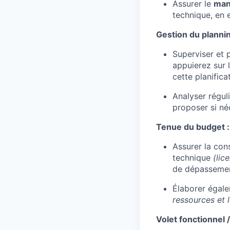
Assurer le
man
technique, en
Gestion du plannin
Superviser et p
appuierez sur 
cette planifica
Analyser régul
proposer si né
Tenue du budget :
Assurer la con
technique
(lic
de dépassemen
Élaborer égale
ressources et 
Volet fonctionnel /