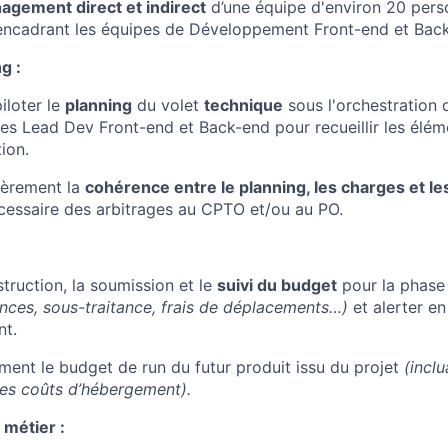
agement direct et indirect
d’une équipe d'environ 20 perso
 encadrant les équipes de Développement Front-end et Bac
g :
iloter le
planning
du volet
technique
sous l'orchestration
les Lead Dev Front-end et Back-end pour recueillir les élém
tion.
ièrement la
cohérence entre le planning, les charges et l
cessaire des arbitrages au CPTO et/ou au PO.
struction, la soumission et le
suivi du budget
pour la phase 
ences, sous-traitance, frais de déplacements…)
et alerter en
t.
ment le budget de run du futur produit issu du projet
(inclu
les coûts d’hébergement).
 métier :