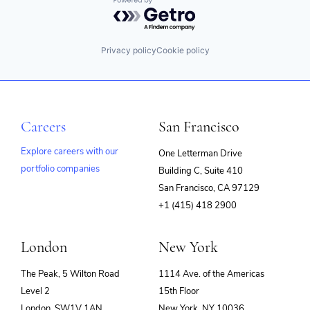
Powered by Getro.com
Privacy policy
Cookie policy
Careers
San Francisco
Explore careers with our
One Letterman Drive
portfolio companies
Building C, Suite 410
(opens
San Francisco, CA 97129
in
+1 (415) 418 2900
new
window)
London
New York
The Peak, 5 Wilton Road
1114 Ave. of the Americas
Level 2
15th Floor
London, SW1V 1AN
New York, NY 10036