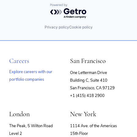
Powered by Getro.com
Privacy policy
Cookie policy
Careers
San Francisco
Explore careers with our
One Letterman Drive
portfolio companies
Building C, Suite 410
(opens
San Francisco, CA 97129
in
+1 (415) 418 2900
new
window)
London
New York
The Peak, 5 Wilton Road
1114 Ave. of the Americas
Level 2
15th Floor